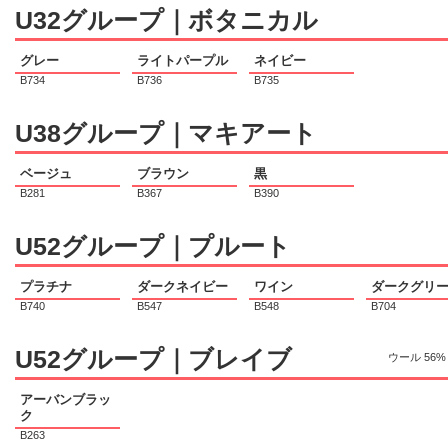
U32グループ｜ボタニカル
グレー
ライトパープル
ネイビー
B734
B736
B735
U38グループ｜マキアート
ベージュ
ブラウン
黒
B281
B367
B390
U52グループ｜プルート
プラチナ
ダークネイビー
ワイン
ダークグリ
B740
B547
B548
B704
U52グループ｜ブレイブ
ウール 56%
アーバンブラッ
ク
B263