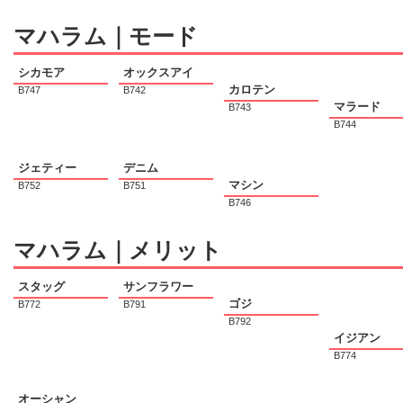
マハラム｜モード
シカモア
オックスアイ
カロテン
B747
B742
マラード
B743
B744
ジェティー
デニム
マシン
B752
B751
B746
マハラム｜メリット
スタッグ
サンフラワー
ゴジ
B772
B791
B792
イジアン
B774
オーシャン