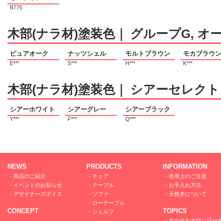
B775
木部(ナラ材)塗装色｜ グループG, オ
ピュアオーク
ナッツシェル
モルトブラウン
モカブラウ
E***
S***
H***
K***
木部(ナラ材)塗装色｜ シアーセレクト
シアーホワイト
シアーグレー
シアーブラック
Y***
F***
Q***
NEWS
PRODUCTS
INFORMATION
-
商品のご紹介
-
チェア
-
使用上のご注意
-
イベントのお知らせ
-
テーブル
-
お手入れ方法
-
デザイナーズボイス
-
ソファ
-
天然木について
-
ローテーブル
CONCEPT
TOPICS
-
シェルフ
-
木の命を大切に活か