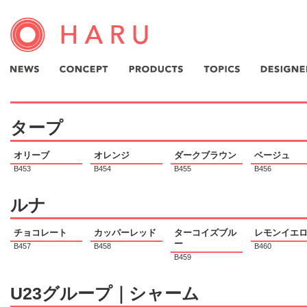
タープ
オリーブ
オレンジ
ダークブラウン
ベージュ
B453
B454
B455
B456
ルナ
チョコレート
カッパーレッド
ターコイズブル
レモンイエ
ー
B457
B458
B460
B459
U23グループ｜シャーム