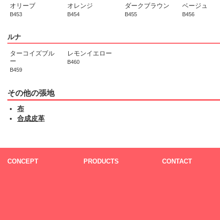
オリーブ
オレンジ
ダークブラウン
ベージュ
B453
B454
B455
B456
ルナ
ターコイズブル
レモンイエロー
ー
B460
B459
その他の張地
布
合成皮革
CONCEPT
PRODUCTS
CONTACT