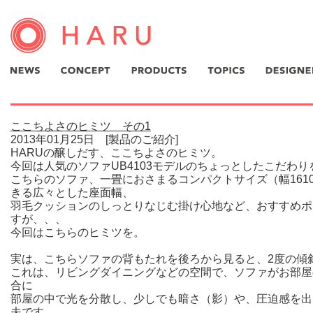
ここちよさのヒミツ その1
2013年01月25日 [製品のご紹介]
HARUの醸しだす、ここちよさのヒミツ。
今回は人気のソファUB4103モデルのちょっとしたこだわ
こちらのソファ、一畳におさまるコンパクトサイズ（幅161
きる広々とした座面幅、
羽毛クッションのしっとりなじむ掛け心地など、おすすめポ
すが、、、
今回はこちらのヒミツを。
実は、こちらソファの背もたれを後ろから見ると、2度の傾
これは、リビングダイニングなどの空間で、ソファがお部屋
合に
部屋の中で光を分散し、少しでも暗さ（影）や、圧迫感を出
夫です。