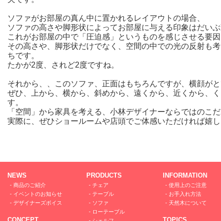
ソファがお部屋の真ん中に置かれるレイアウトの場合、
ソファの高さや脚形状によってお部屋に与える印象はだいぶ
これがお部屋の中で「圧迫感」というものを感じさせる要因
その高さや、脚形状だけでなく、空間の中での光の反射も考
ちです。
たかが2度、されど2度ですね。
それから、、このソファ、正面はもちろんですが、横顔がと
ぜひ、上から、横から、斜めから、遠くから、近くから、く
す。
「空間」から家具を考える、小林デザイナーならではのこだ
実際に、ぜひショールームや店頭でご体感いただければ嬉し
NEWS
PRODUCTS
INFORMATION
-
商品のご紹介
-
チェア
-
使用上のご注意
-
イベントのお知らせ
-
テーブル
-
お手入れ方法
-
デザイナーズボイス
-
ソファ
-
天然木について
-
ローテーブル
CONCEPT
TOPICS
-
シェルフ